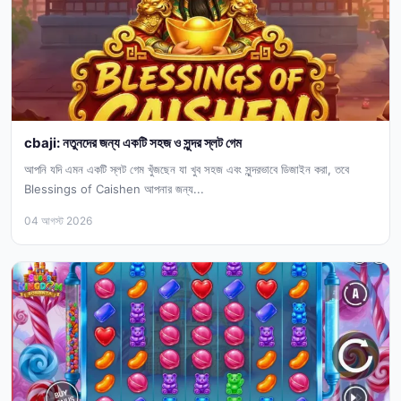
cbaji: নতুনদের জন্য একটি সহজ ও সুন্দর স্লট গেম
আপনি যদি এমন একটি স্লট গেম খুঁজছেন যা খুব সহজ এবং সুন্দরভাবে ডিজাইন করা, তবে
Blessings of Caishen আপনার জন্য...
04 আগস্ট 2026