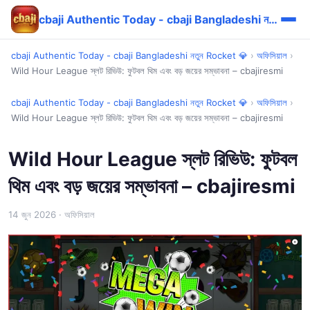
cbaji Authentic Today - cbaji Bangladeshi নতুন Rocket 💎
cbaji Authentic Today - cbaji Bangladeshi নতুন Rocket 💎
›
অফিসিয়াল
›
Wild Hour League স্লট রিভিউ: ফুটবল থিম এবং বড় জয়ের সম্ভাবনা – cbajiresmi
cbaji Authentic Today - cbaji Bangladeshi নতুন Rocket 💎
›
অফিসিয়াল
›
Wild Hour League স্লট রিভিউ: ফুটবল থিম এবং বড় জয়ের সম্ভাবনা – cbajiresmi
Wild Hour League স্লট রিভিউ: ফুটবল
থিম এবং বড় জয়ের সম্ভাবনা – cbajiresmi
14 জুন 2026
· অফিসিয়াল