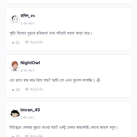
রাকিব_৫৬
1 মাস আগে
স্মৃতি হিসেবে পুরনো ছবিগুলো দেখা সত্যিই মনকে শান্ত করে।
💬 উত্তর দিন
♥ 41
NightOwl
4 দিন আগে
এত রাতে কার কার খিদে পায়? আমি তো এখন নুডলস বানাচ্ছি। 🍜
💬 উত্তর দিন
♥ 24
Imran_45
2 দিন আগে
উইকেন্ডে কোথায় ঘুরতে যাওয়া যায়? একটু ঢাকার কাছাকাছি কোনো জায়গা বলুন।
💬 উত্তর দিন
♥ 15