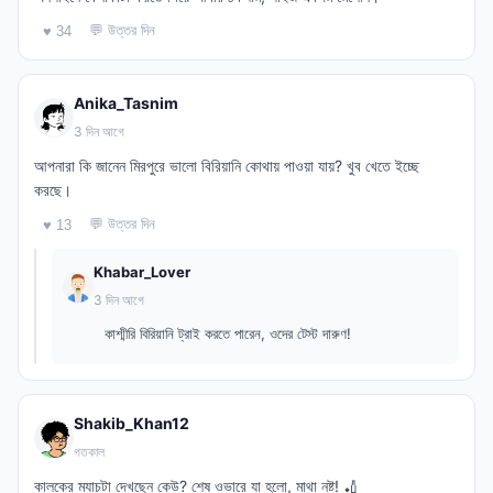
💬 উত্তর দিন
♥ 34
Anika_Tasnim
3 দিন আগে
আপনারা কি জানেন মিরপুরে ভালো বিরিয়ানি কোথায় পাওয়া যায়? খুব খেতে ইচ্ছে
করছে।
💬 উত্তর দিন
♥ 13
Khabar_Lover
3 দিন আগে
কাশ্মীরি বিরিয়ানি ট্রাই করতে পারেন, ওদের টেস্ট দারুণ!
Shakib_Khan12
গতকাল
কালকের ম্যাচটা দেখছেন কেউ? শেষ ওভারে যা হলো, মাথা নষ্ট! 🏏