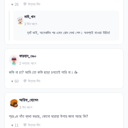
💬 উত্তর দিন
♥ 26
মাহি_খান
2 দিন আগে
হ্যাঁ ভাই, অনেকদিন পর এমন রোদ দেখা গেল। অবশ্যই যাওয়া উচিত!
ফারহান_৩৬০
2 সপ্তাহ আগে
কফি না চা? আমি তো কফি ছাড়া চলতেই পারি না। ☕
💬 উত্তর দিন
♥ 60
আরিফ_হোসেন
3 দিন আগে
প্রচণ্ড দাঁত ব্যথা করছে, কোনো ঘরোয়া উপায় জানা আছে কি?
💬 উত্তর দিন
♥ 11