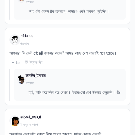
গতকাল
ভাই এটা একদম ঠিক বলেছেন, আমারও একই অবস্থা প্রতিদিন।
শাকিব৭৭
গতকাল
আপনারা কি কেউ cbaji ব্যবহার করেন? আমার কাছে বেশ ভালোই মনে হয়েছে।
💬 উত্তর দিন
♥ 15
তানভীর_ইসলাম
গতকাল
হ্যাঁ, আমি কয়েকদিন ধরে দেখছি। ফিচারগুলো বেশ ইউজার ফ্রেন্ডলি। 👍
ফাতেমা_জোহরা
1 সপ্তাহ আগে
অনলাইনে কেনাকাটা করতে গিয়ে আবার ঠকলাম, সাইজ একদম মেলেনি।