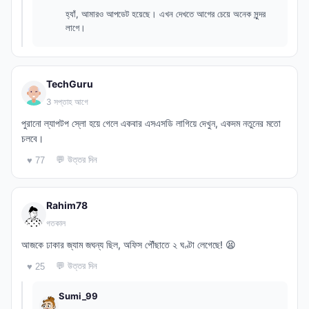
হ্যাঁ, আমারও আপডেট হয়েছে। এখন দেখতে আগের চেয়ে অনেক সুন্দর
লাগে।
TechGuru
3 সপ্তাহ আগে
পুরানো ল্যাপটপ স্লো হয়ে গেলে একবার এসএসডি লাগিয়ে দেখুন, একদম নতুনের মতো
চলবে।
💬 উত্তর দিন
♥ 77
Rahim78
গতকাল
আজকে ঢাকার জ্যাম জঘন্য ছিল, অফিস পৌঁছাতে ২ ঘণ্টা লেগেছে! 😫
💬 উত্তর দিন
♥ 25
Sumi_99