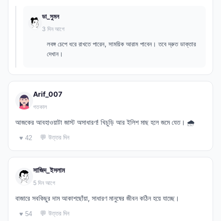
ডা_সুমন
3 দিন আগে
লবঙ্গ চেপে ধরে রাখতে পারেন, সাময়িক আরাম পাবেন। তবে দ্রুত ডাক্তার
দেখান।
Arif_007
গতকাল
আজকের আবহাওয়াটা জাস্ট অসাধারণ! খিচুড়ি আর ইলিশ মাছ হলে জমে যেত। 🌧️
💬 উত্তর দিন
♥ 42
সাজিদ_ইসলাম
5 দিন আগে
বাজারে সবকিছুর দাম আকাশছোঁয়া, সাধারণ মানুষের জীবন কঠিন হয়ে যাচ্ছে।
💬 উত্তর দিন
♥ 54