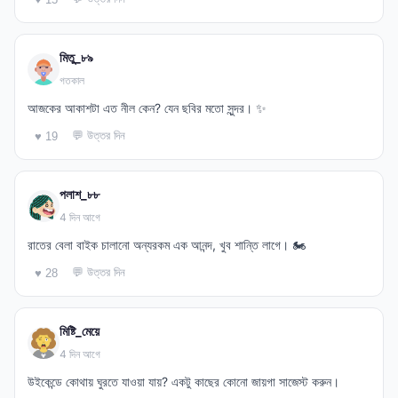
মিতু_৮৯
গতকাল
আজকের আকাশটা এত নীল কেন? যেন ছবির মতো সুন্দর। ✨
💬 উত্তর দিন
♥ 19
পলাশ_৮৮
4 দিন আগে
রাতের বেলা বাইক চালানো অন্যরকম এক আনন্দ, খুব শান্তি লাগে। 🏍️
💬 উত্তর দিন
♥ 28
মিষ্টি_মেয়ে
4 দিন আগে
উইকেন্ডে কোথায় ঘুরতে যাওয়া যায়? একটু কাছের কোনো জায়গা সাজেস্ট করুন।