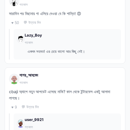
গতকাল
সারাদিন পর বিছানায় গা এলিয়ে দেওয়া যে কি শান্তি! 😍
💬 উত্তর দিন
♥ 50
Lazy_Boy
গতকাল
একদম সহমত! এর চেয়ে ভালো আর কিছু নেই।
সাগর_আহমেদ
গতকাল
cbaji অ্যাপে নতুন আপডেট এসেছে নাকি? কাল থেকে ইন্টারফেস একটু আলাদা
লাগছে।
💬 উত্তর দিন
♥ 9
user_9921
গতকাল