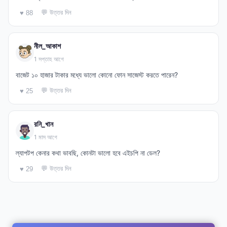
💬 উত্তর দিন
♥ 88
নীল_আকাশ
1 সপ্তাহ আগে
বাজেট ১০ হাজার টাকার মধ্যে ভালো কোনো ফোন সাজেস্ট করতে পারেন?
💬 উত্তর দিন
♥ 25
রনি_খান
1 মাস আগে
ল্যাপটপ কেনার কথা ভাবছি, কোনটা ভালো হবে এইচপি না ডেল?
💬 উত্তর দিন
♥ 29