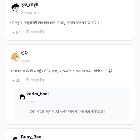
সুমন_চৌধুরী
2 সপ্তাহ আগে
বই পড়ার অভ্যাসটা দিন দিন চলে যাচ্ছে, আবার শুরু করতে চাই।
💬 উত্তর দিন
♥ 67
তুহিন
গতকাল
আজকের জ্যামটা একটু বেশিই ছিল, ২ ঘণ্টার রাস্তা ৩ ঘণ্টা লাগলো। 😤
💬 উত্তর দিন
♥ 30
karim_bhai
গতকাল
ঢাকা শহরের জ্যাম তো এখন কমন ব্যাপার হয়ে দাঁড়িয়েছে।
Busy_Bee