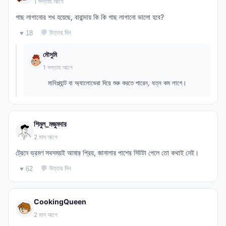
1 সপ্তাহ আগে
গাছ লাগানোর শখ হয়েছে, বারান্দায় কি কি গাছ লাগানো ভালো হবে?
💬 উত্তর দিন
♥ 18
মৌসুমি
1 সপ্তাহ আগে
মানিপ্ল্যান্ট বা অ্যালোভেরা দিয়ে শুরু করতে পারেন, যত্ন কম লাগে।
শিমুল_মজুমদার
2 মাস আগে
ট্রেনে ভ্রমণ সবসময়ই আমার প্রিয়, জানালার পাশের সিটটা পেলে তো কথাই নেই।
💬 উত্তর দিন
♥ 62
CookingQueen
2 মাস আগে