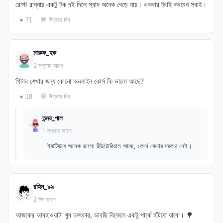
রোস্ট রান্নায় একটু টক দই দিলে স্বাদ অনেক বেড়ে যায়। একবার ট্রাই করবেন সবাই।
💬 উত্তর দিন
♥ 71
মারুফ_হক
2 সপ্তাহ আগে
গিটার শেখার জন্য কোনো অনলাইন কোর্স কি ভালো আছে?
💬 উত্তর দিন
♥ 18
তন্ময়_পাল
1 সপ্তাহ আগে
ইউটিউবে অনেক ভালো টিউটোরিয়াল আছে, কোর্স কেনার দরকার নেই।
রহিম_৯৯
2 দিন আগে
আজকের আবহাওয়াটা খুব চমৎকার, ভাবছি বিকেলে একটু পার্কে হাঁটতে যাবো। 🌳