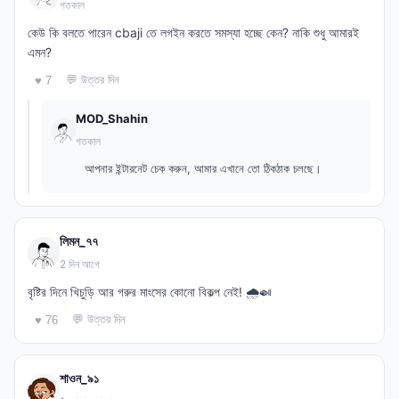
গতকাল
কেউ কি বলতে পারেন cbaji তে লগইন করতে সমস্যা হচ্ছে কেন? নাকি শুধু আমারই
এমন?
💬 উত্তর দিন
♥ 7
MOD_Shahin
গতকাল
আপনার ইন্টারনেট চেক করুন, আমার এখানে তো ঠিকঠাক চলছে।
লিমন_৭৭
2 দিন আগে
বৃষ্টির দিনে খিচুড়ি আর গরুর মাংসের কোনো বিকল্প নেই! 🌧️🍛
💬 উত্তর দিন
♥ 76
শাওন_৯১