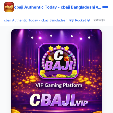
cbaji Authentic Today - cbaji Bangladeshi নতুন Rocket 💎
cbaji Authentic Today - cbaji Bangladeshi নতুন Rocket 💎
›
ডাউনলোড