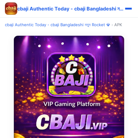
cbaji Authentic Today - cbaji Bangladeshi নতুন Rocket 💎
cbaji Authentic Today - cbaji Bangladeshi নতুন Rocket 💎
›
APK