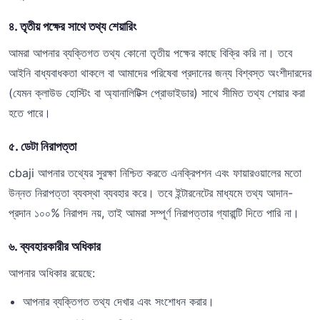
৪. তৃতীয় পক্ষের সাথে তথ্য শেয়ারিং
আমরা আপনার ব্যক্তিগত তথ্য কোনো তৃতীয় পক্ষের কাছে বিক্রি করি না। তবে
আইনি বাধ্যবাধকতা থাকলে বা আমাদের পরিষেবা প্রদানের জন্য বিশ্বস্ত অংশীদারদের
(যেমন ক্লাউড হোস্টিং বা অ্যানালিটিক্স প্রোভাইডার) সাথে সীমিত তথ্য শেয়ার করা
হতে পারে।
৫. ডেটা নিরাপত্তা
cbaji আপনার তথ্যের সুরক্ষা নিশ্চিত করতে এনক্রিপশন এবং ফায়ারওয়ালের মতো
উন্নত নিরাপত্তা ব্যবস্থা ব্যবহার করে। তবে ইন্টারনেটের মাধ্যমে তথ্য আদান-
প্রদান ১০০% নিরাপদ নয়, তাই আমরা সম্পূর্ণ নিরাপত্তার গ্যারান্টি দিতে পারি না।
৬. ব্যবহারকারীর অধিকার
আপনার অধিকার রয়েছে:
আপনার ব্যক্তিগত তথ্য দেখার এবং সংশোধন করার।