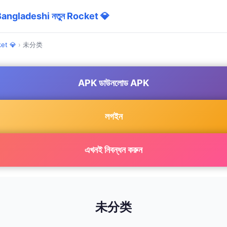
Bangladeshi নতুন Rocket 💎
ket 💎
›
未分类
APK ডাউনলোড APK
লগইন
এখনই নিবন্ধন করুন
未分类