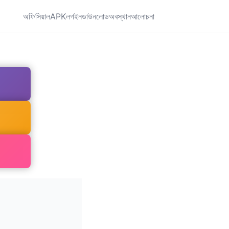
অফিসিয়াল
APK
লগইন
ডাউনলোড
অবস্থান
আলোচনা