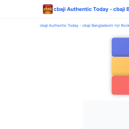
cbaji Authentic Today - cbaji 
cbaji Authentic Today - cbaji Bangladeshi নতুন Roc