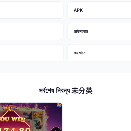
APK
ডাউনলোড
আলোচনা
সর্বশেষ নিবন্ধ 未分类