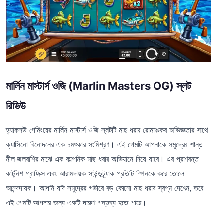
মার্লিন মাস্টার্স ওজি (Marlin Masters OG) স্লট
রিভিউ
হ্যাকসউ গেমিংয়ের মার্লিন মাস্টার্স ওজি স্লটটি মাছ ধরার রোমাঞ্চকর অভিজ্ঞতার সাথে
ক্যাসিনো বিনোদনের এক চমৎকার সংমিশ্রণ। এই গেমটি আপনাকে সমুদ্রের শান্ত
নীল জলরাশির মাঝে এক কাল্পনিক মাছ ধরার অভিযানে নিয়ে যাবে। এর প্রাণবন্ত
কার্টুনিশ গ্রাফিক্স এবং আরামদায়ক সাউন্ডট্র্যাক প্রতিটি স্পিনকে করে তোলে
আনন্দদায়ক। আপনি যদি সমুদ্রের গভীরে বড় কোনো মাছ ধরার স্বপ্ন দেখেন, তবে
এই গেমটি আপনার জন্য একটি দারুণ গন্তব্য হতে পারে।