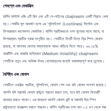
গেমপ্লে এবং মেকানিক্স
মার্লিন মাস্টার্স ওজি ৫টি রিল এবং ৯টি পে-লাইনের cbajiresmi একটি গ্রিডে খেলা
হয়। গেমটির মূল আকর্ষণ হলো এর 'লুটলাইনস' (Lootlines) সিস্টেম এবং
ফিশারম্যান কালেকশন মেকানিক। মার্লিন প্রতীকগুলো নগদ মূল্যের সাথে আসে, যা
ফিশারম্যান প্রতীক দ্বারা সংগৃহীত হয়। গেমটিতে তিনটি ভিন্ন ফ্রি স্পিন বোনাস
রয়েছে, যা আপনার জেতার সম্ভাবনাকে আরও বাড়িয়ে দিতে পারে। ৯৬.২৫%
আরটিপি এবং মাঝারি অস্থিরতা (Medium Volatility) cbajiresmi
গেমটিকে নতুন এবং অভিজ্ঞ উভয় খেলোয়াড়দের জন্যই ভারসাম্যপূর্ণ করে তুলেছে।
বৈশিষ্ট্য এবং বোনাস
গেমটিতে ওয়াইল্ড প্রতীক, লুটলাইনস, বোনাস গেম এবং বাই বোনাস অপশন রয়েছে।
আপনি যদি সরাসরি বোনাস রাউন্ডে প্রবেশ করতে চান, তবে বাই বোনাস ফিচারটি
ব্যবহার করতে পারেন। এর মাধ্যমে আপনি বোনাস হান্ট বা সরাসরি ফ্রি স্পিন
রাউন্ডগুলো অ্যাক্সেস করতে পারবেন। মার্লিন প্রতীকের নগদ মান ০.৫ গুণ থেকে শুরু