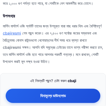
করে ১,০০০ গুণ পর্যন্ত হতে পারে, যা গেমটিকে বেশ আকর্ষণীয় করে তোলে।
উপসংহার
মার্লিন মাস্টার্স ওজি স্লটটি তাদের জন্য উপযুক্ত যারা মাছ ধরার থিম এবং বৈশিষ্ট্যপূর্ণ
cbajiresmi
গেম পছন্দ করেন। এর ৭,৫০০ গুণ সর্বোচ্চ জয়ের সম্ভাবনা এবং
বৈচিত্র্যময় বোনাস রাউন্ডগুলো খেলোয়াড়দের দীর্ঘ সময় ধরে ব্যস্ত রাখতে
cbajiresmi সক্ষম। আপনি যদি সমুদ্রের ঢেউয়ের তালে ভাগ্য পরীক্ষা করতে চান,
তবে মার্লিন মাস্টার্স ওজি হতে পারে আপনার পরবর্তী গন্তব্য। মনে রাখবেন, গেমটি
উপভোগ করাই মূল লক্ষ্য হওয়া উচিত।
এই নিবন্ধটি পছন্দ? চেষ্টা করুন
cbaji
বিনামূল্যে ডাউনলোড