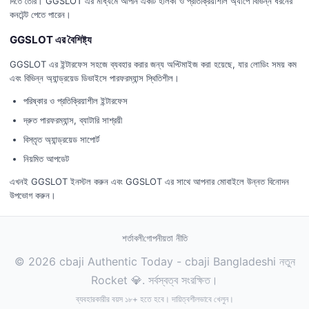
দিতে তৈরি। GGSLOT এর মাধ্যমে আপনি একটি হালকা ও প্রতিক্রিয়াশীল অ্যাপে বিভিন্ন ধরনের
কনটেন্ট পেতে পারেন।
GGSLOT এর বৈশিষ্ট্য
GGSLOT এর ইন্টারফেস সহজে ব্যবহার করার জন্য অপ্টিমাইজ করা হয়েছে, যার লোডিং সময় কম
এবং বিভিন্ন অ্যান্ড্রয়েড ডিভাইসে পারফরম্যান্স স্থিতিশীল।
পরিষ্কার ও প্রতিক্রিয়াশীল ইন্টারফেস
দ্রুত পারফরম্যান্স, ব্যাটারি সাশ্রয়ী
বিস্তৃত অ্যান্ড্রয়েড সাপোর্ট
নিয়মিত আপডেট
এখনই GGSLOT ইনস্টল করুন এবং GGSLOT এর সাথে আপনার মোবাইলে উন্নত বিনোদন
উপভোগ করুন।
শর্তাবলী
গোপনীয়তা নীতি
© 2026 cbaji Authentic Today - cbaji Bangladeshi নতুন
Rocket 💎. সর্বস্বত্ব সংরক্ষিত।
ব্যবহারকারীর বয়স ১৮+ হতে হবে। দায়িত্বশীলভাবে খেলুন।