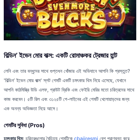
বিল্ডিন’ ইভেন মোর বাক্স: একটি রোমাঞ্চকর ট্রেজার হান্ট
লেনি এবং তার বন্ধুদের সাথে গুপ্তধন খোঁজার এই অভিযানে আপনি কি প্রস্তুত?
'বিল্ডিন’ ইভেন মোর বাক্স' স্লট গেমটি একটি চমৎকার থিম নিয়ে এসেছে, যেখানে
আপনি কাঠমিস্ত্রি উডি এলফ, গ্রাউট ব্রিকি এবং ফেইরি মেরির মতো চরিত্রদের সাথে
কাজ করবেন। ৫টি রিল এবং ৩১২৫টি পে-লাইনের এই গেমটি খেলোয়াড়দের জন্য
এক অনন্য অভিজ্ঞতা নিয়ে আসে।
গেমটির সুবিধা (Pros)
চমৎকার থিম:
চরিত্রগুলোর বৈচিত্র্য গেমটিকে
cbajiresmi
বেশ প্রাণবন্ত করে