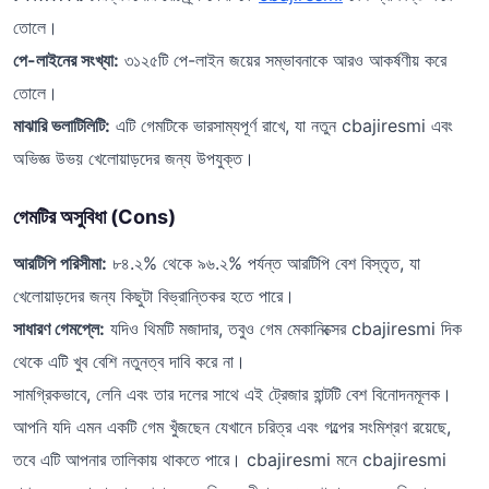
তোলে।
পে-লাইনের সংখ্যা:
৩১২৫টি পে-লাইন জয়ের সম্ভাবনাকে আরও আকর্ষণীয় করে
তোলে।
মাঝারি ভলাটিলিটি:
এটি গেমটিকে ভারসাম্যপূর্ণ রাখে, যা নতুন cbajiresmi এবং
অভিজ্ঞ উভয় খেলোয়াড়দের জন্য উপযুক্ত।
গেমটির অসুবিধা (Cons)
আরটিপি পরিসীমা:
৮৪.২% থেকে ৯৬.২% পর্যন্ত আরটিপি বেশ বিস্তৃত, যা
খেলোয়াড়দের জন্য কিছুটা বিভ্রান্তিকর হতে পারে।
সাধারণ গেমপ্লে:
যদিও থিমটি মজাদার, তবুও গেম মেকানিক্সের cbajiresmi দিক
থেকে এটি খুব বেশি নতুনত্ব দাবি করে না।
সামগ্রিকভাবে, লেনি এবং তার দলের সাথে এই ট্রেজার হান্টটি বেশ বিনোদনমূলক।
আপনি যদি এমন একটি গেম খুঁজছেন যেখানে চরিত্র এবং গল্পের সংমিশ্রণ রয়েছে,
তবে এটি আপনার তালিকায় থাকতে পারে। cbajiresmi মনে cbajiresmi